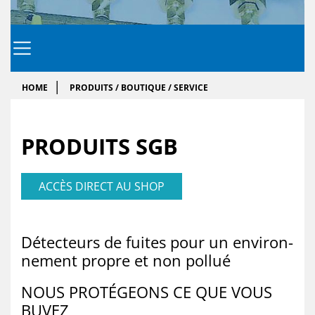
HOME
PRODUITS / BOUTIQUE / SERVICE
PRO­DUITS SGB
ACCÈS DIRECT AU SHOP
Dé­tec­teurs de fuites pour un en­vi­ron­
ne­ment propre et non pol­lué
NOUS PRO­TÉ­GEONS CE QUE VOUS
BU­VEZ