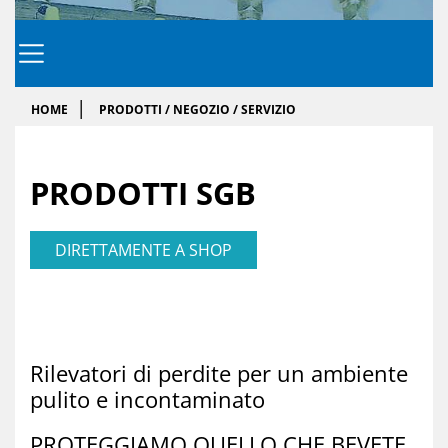
HOME
PRODOTTI / NEGOZIO / SERVIZIO
PRO­DOTTI SGB
DIRETTAMENTE A SHOP
Ri­le­va­to­ri di per­di­te per un am­bien­te
pu­li­to e in­con­ta­mi­na­to
PRO­TEGGIA­MO QUELLO CHE BE­VE­TE