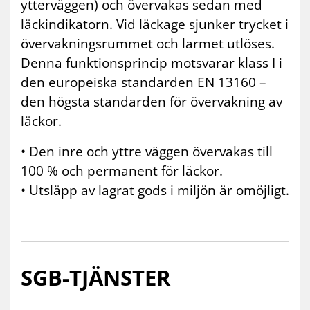
ytterväggen) och övervakas sedan med
läckindikatorn. Vid läckage sjunker trycket i
övervakningsrummet och larmet utlöses.
Denna funktionsprincip motsvarar klass I i
den europeiska standarden EN 13160 –
den högsta standarden för övervakning av
läckor.
• Den inre och yttre väggen övervakas till
100 % och permanent för läckor.
• Utsläpp av lagrat gods i miljön är omöjligt.
SGB-TJÄNS­TER