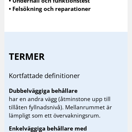
• Underhåll och funktionstest
• Felsökning och reparationer
TER­MER
Kort­fat­ta­de de­fi­ni­tio­ner
Dubbelväggiga behållare
har en andra vägg (åtminstone upp till
tillåten fyllnadsnivå). Mellanrummet är
lämpligt som ett övervakningsrum.
Enkelväggiga behållare med