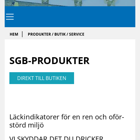
HEM
PRODUKTER / BUTIK / SERVICE
SGB-PRO­DUK­TER
DIREKT TILL BUTIKEN
Läc­kin­di­ka­to­rer för en ren och oför­
störd mil­jö
VI SKYD­DAR DET DU DRIC­KER