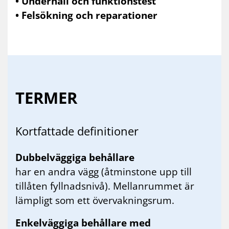
• Underhåll och funktionstest
• Felsökning och reparationer
TER­MER
Kort­fat­ta­de de­fi­ni­tio­ner
Dubbelväggiga behållare
har en andra vägg (åtminstone upp till
tillåten fyllnadsnivå). Mellanrummet är
lämpligt som ett övervakningsrum.
Enkelväggiga behållare med