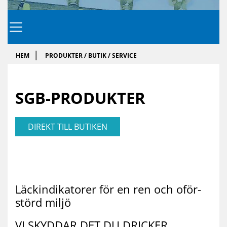
HEM
PRODUKTER / BUTIK / SERVICE
SGB-PRO­DUK­TER
DIREKT TILL BUTIKEN
Läc­kin­di­ka­to­rer för en ren och oför­
störd mil­jö
VI SKYD­DAR DET DU DRIC­KER