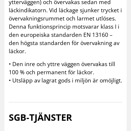
ytterväggen) och övervakas sedan med
läckindikatorn. Vid läckage sjunker trycket i
övervakningsrummet och larmet utlöses.
Denna funktionsprincip motsvarar klass I i
den europeiska standarden EN 13160 –
den högsta standarden för övervakning av
läckor.
• Den inre och yttre väggen övervakas till
100 % och permanent för läckor.
• Utsläpp av lagrat gods i miljön är omöjligt.
SGB-TJÄNS­TER