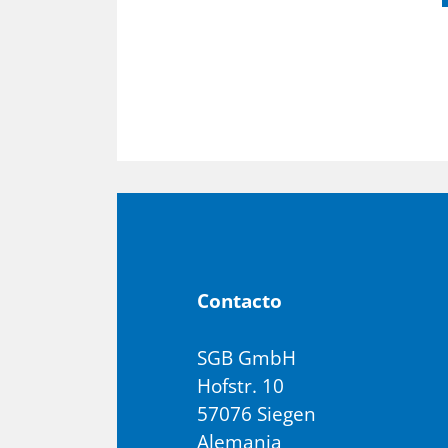
Con­tac­to
SGB GmbH
Hofstr. 10
57076 Siegen
Alemania