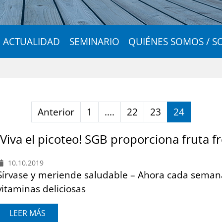
ACTUALIDAD
SEMINARIO
QUIÉNES SOMOS / S
Anterior
1
....
22
23
24
¡Viva el picoteo! SGB proporciona fruta f
10.10.2019
Sírvase y meriende saludable – Ahora cada seman
vitaminas deliciosas
LEER MÁS