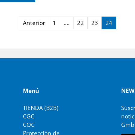
Anterior
1
....
22
23
24
Menú
NEWS
TIENDA (B2B)
Suscr
CGC
notic
COC
Gmb
Protección de