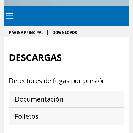
PÁGINA PRINCIPAL
DOWNLOADS
DES­CAR­GAS
De­tec­to­res de fu­gas por pre­sión
Do­cu­men­ta­ción
Fo­lle­tos