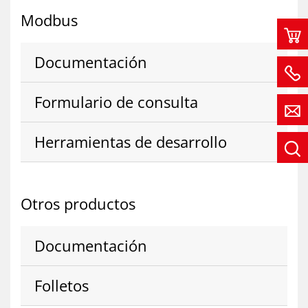
Mod­bus
Do­cu­men­ta­ción
For­mu­la­rio de con­sul­ta
He­rra­mien­tas de desa­rro­llo
Otros pro­duc­tos
Do­cu­men­ta­ción
Fo­lle­tos