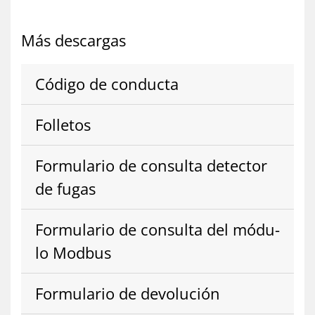
Más des­car­gas
Có­di­go de con­duc­ta
Fo­lle­tos
For­mu­la­rio de con­sul­ta de­tec­tor
de fu­gas
For­mu­la­rio de con­sul­ta del mó­du­
lo Mod­bus
For­mu­la­rio de de­vo­lu­ción