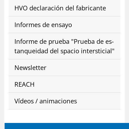
HVO de­cla­ra­ción del fa­bri­can­te
In­for­mes de en­sa­yo
In­for­me de prue­ba "Prue­ba de es­
tan­quei­dad del spa­cio in­ters­ti­cial"
News­letter
REACH
Ví­deos / ani­ma­cio­nes