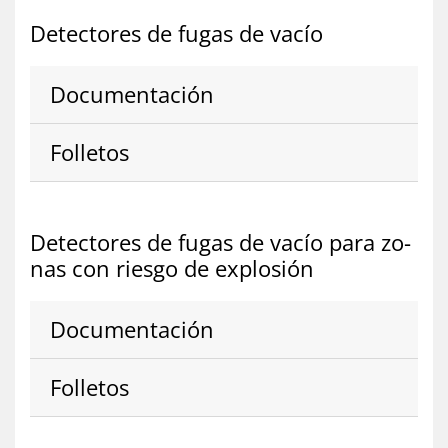
De­tec­to­res de fu­gas de va­cío
Do­cu­men­ta­ción
Fo­lle­tos
De­tec­to­res de fu­gas de va­cío para zo­
nas con ries­go de ex­plo­sión
Do­cu­men­ta­ción
Fo­lle­tos