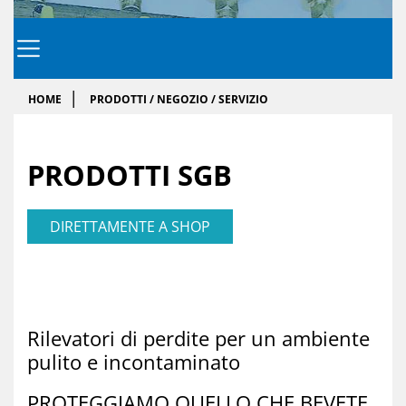
HOME
PRODOTTI / NEGOZIO / SERVIZIO
PRO­DOTTI SGB
DIRETTAMENTE A SHOP
Ri­le­va­to­ri di per­di­te per un am­bien­te
pu­li­to e in­con­ta­mi­na­to
PRO­TEGGIA­MO QUELLO CHE BE­VE­TE