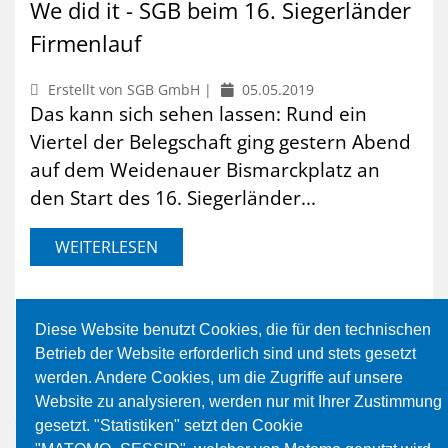
We did it - SGB beim 16. Siegerländer
Firmenlauf
Erstellt von SGB GmbH |
05.05.2019
Das kann sich sehen lassen: Rund ein
Viertel der Belegschaft ging gestern Abend
auf dem Weidenauer Bismarckplatz an
den Start des 16. Siegerländer...
WEITERLESEN
Diese Website benutzt Cookies, die für den technischen
Vorherige
1
....
11
12
13
Betrieb der Website erforderlich sind und stets gesetzt
werden. Andere Cookies, um die Zugriffe auf unsere
Website zu analysieren, werden nur mit Ihrer Zustimmung
gesetzt. "Statistiken" setzt den Cookie