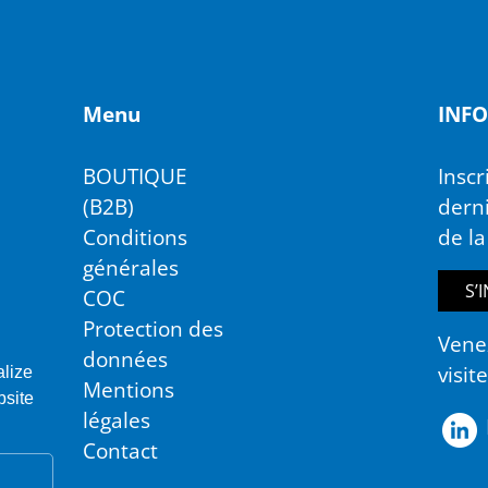
Menu
IN­F
BOUTIQUE
Inscr
(B2B)
derni
Conditions
de l
générales
S’
COC
Protection des
Vene
données
visit
alize
Mentions
bsite
légales
Contact