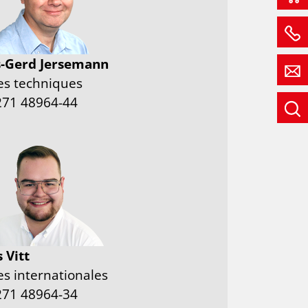
-Gerd Jersemann
es techniques
271 48964-44
 Vitt
es internationales
271 48964-34