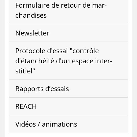
For­mu­laire de re­tour de mar­
chan­dises
News­let­ter
Pro­to­cole d'es­sai "contrôle
d'étan­chéi­té d'un es­pace in­ter­
stitiel"
Rap­ports d’es­sais
REACH
Vi­déos / ani­ma­tions