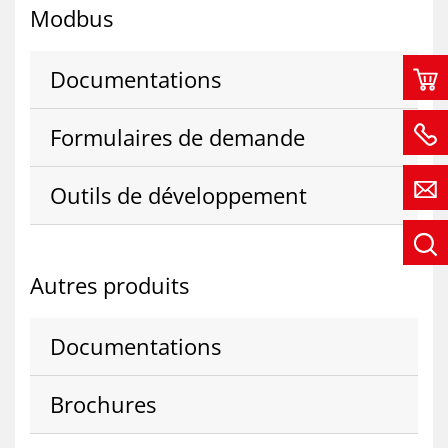
Mod­bus
Do­cu­men­ta­tions
For­mu­laires de de­mande
Ou­tils de dé­ve­lop­pe­ment
Autres pro­duits
Do­cu­men­ta­tions
Bro­chures