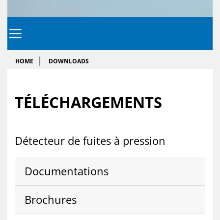
HOME
DOWNLOADS
TÉ­LÉ­CHARGEMENTS
Dé­tec­teur de fuites à pres­sion
Do­cu­men­ta­tions
Bro­chures