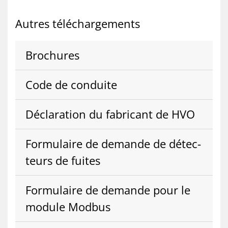
Autres té­lé­char­ge­ments
Bro­chures
Code de conduite
Dé­cla­ra­tion du fa­bri­cant de HVO
For­mu­laire de de­mande de dé­tec­
teurs de fuites
For­mu­laire de de­mande pour le
mo­dule Mod­bus