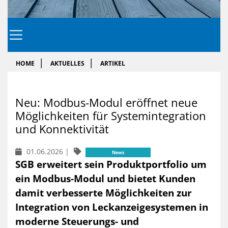
HOME
AKTUELLES
ARTIKEL
Neu: Mod­bus-Mo­dul er­öff­net neue
Mög­lich­kei­ten für Sys­tem­in­te­gra­ti­on
und Kon­nek­ti­vi­tät
01.06.2026
|
News
SGB erweitert sein Produktportfolio um
ein Modbus-Modul und bietet Kunden
damit verbesserte Möglichkeiten zur
Integration von Leckanzeigesystemen in
moderne Steuerungs- und