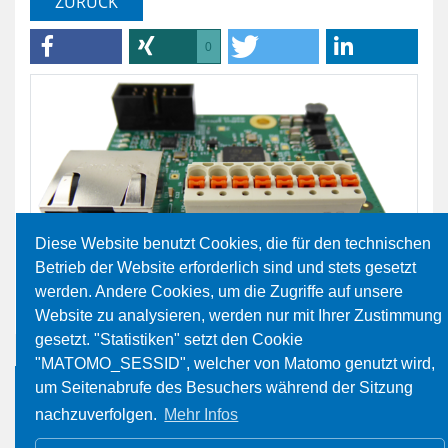
ZURÜCK
0
Diese Website benutzt Cookies, die für den technischen
Betrieb der Website erforderlich sind und stets gesetzt
werden. Andere Cookies, um die Zugriffe auf unsere
Website zu analysieren, werden nur mit Ihrer Zustimmung
gesetzt. "Statistiken" setzt den Cookie
"MATOMO_SESSID", welcher von Matomo genutzt wird,
um Seitenabrufe des Besuchers während der Sitzung
nachzuverfolgen.
Mehr Infos