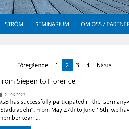
STRÖM
SEMINARIUM
OM OSS / PARTNE
Föregående
1
2
3
4
Nästa
From Siegen to Florence
21.06.2023
SGB has successfully participated in the Germany-
"Stadtradeln". From May 27th to June 16th, we hav
member team...