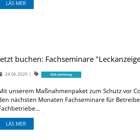
LÄS MER
Jetzt buchen: Fachseminare "Leckanzeig
24.06.2020
|
SGB-utbildning
Mit unserem Maßnahmenpaket zum Schutz vor Covi
den nächsten Monaten Fachseminare für Betreiber,
Fachbetriebe...
LÄS MER