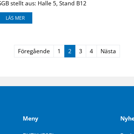
SGB stellt aus: Halle 5, Stand B12
LÄS MER
Föregående
1
2
3
4
Nästa
Meny
Ny­he