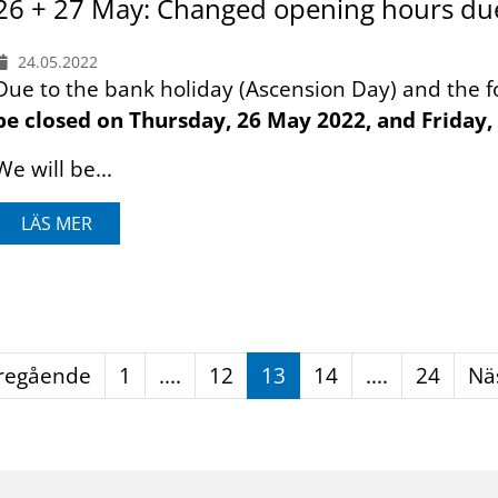
26 + 27 May: Changed opening hours due
24.05.2022
Due to the bank holiday (Ascension Day) and the f
be closed on Thursday, 26 May 2022, and Friday,
We will be...
LÄS MER
regående
1
....
12
13
14
....
24
Nä