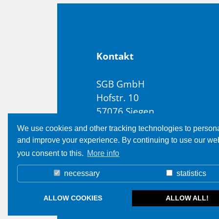
Kon­takt
SGB GmbH
Hofstr. 10
57076 Siegen
Tyskland
We use cookies and other tracking technologies to person
and improve your experience. By continuing to use our we
T +49 271 48964-0
you consent to this.
More info
E
sgb@sgb.de
necessary
statistics
ALLOW COOKIES
ALLOW ALL!