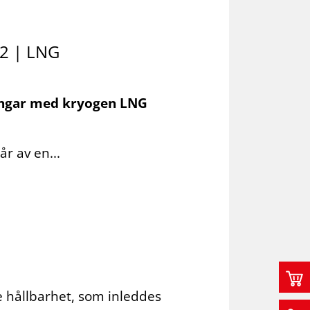
H2 | LNG
ningar med kryogen LNG
r av en...
 hållbarhet, som inleddes