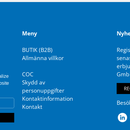
Meny
Ny­he
BUTIK (B2B)
Regis
Allmänna villkor
sena
erbj
COC
Gmb
alize
Skydd av
bsite
RE
personuppgifter
Kontaktinformation
Besö
Kontakt