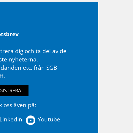
ts­brev
trera dig och ta del av de
ste nyheterna,
udanden etc. från SGB
H.
GISTRERA
k oss även på:
LinkedIn
Youtube