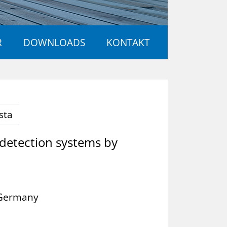
R
DOWNLOADS
KONTAKT
sta
 detection systems by
 Germany