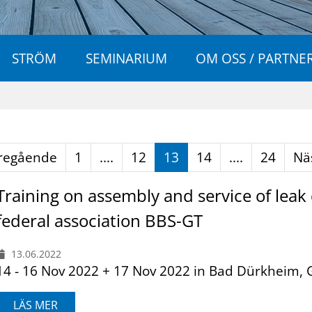
STRÖM
SEMINARIUM
OM OSS / PARTNE
regående
1
....
12
13
14
....
24
Nä
Training on assembly and service of leak
federal association BBS-GT
13.06.2022
14 - 16 Nov 2022 + 17 Nov 2022 in Bad Dürkheim,
LÄS MER