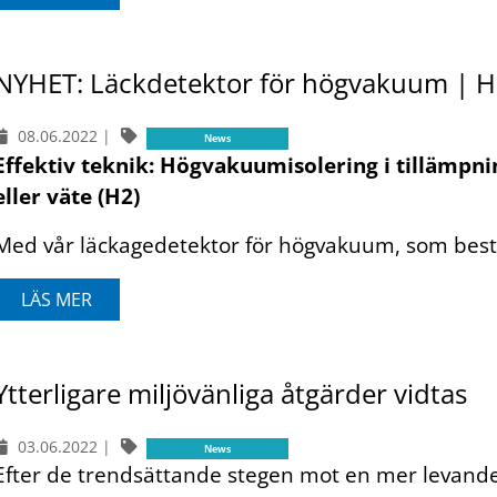
NYHET: Läckdetektor för högvakuum | 
08.06.2022
|
News
Effektiv teknik: Högvakuumisolering i tillämp
eller väte (H2)
Med vår läckagedetektor för högvakuum, som bestå
LÄS MER
Ytterligare miljövänliga åtgärder vidtas
03.06.2022
|
News
Efter de trendsättande stegen mot en mer levande