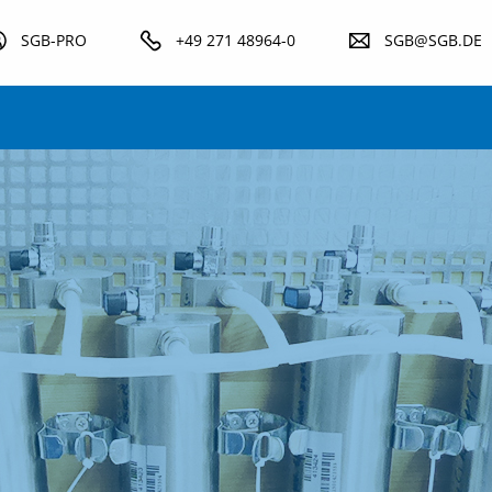
SGB-PRO
+49 271 48964-0
SGB@SGB.DE