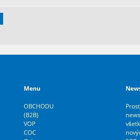
Menu
Ne­ws
OBCHODU
Pros
(B2B)
news
VOP
všet
COC
nový