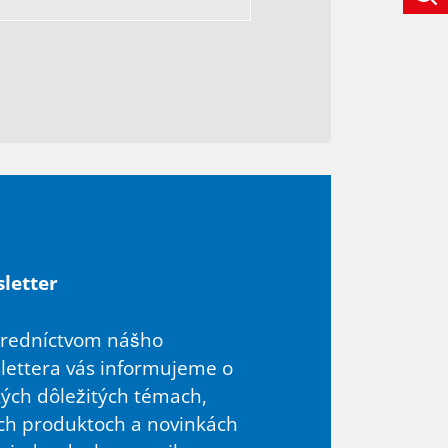
­let­ter
tredníctvom nášho
lettera vás informujeme o
kých dôležitých témach,
ch produktoch a novinkách