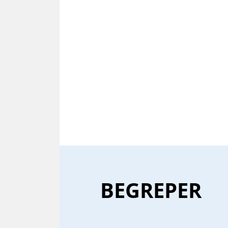
BE­GRE­PER