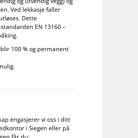
ndig og utvendig vegg) og
n. Ved lekkasje faller
tløses. Dette
EU-standarden EN 13160 –
våking.
 blir 100 % og permanent
mulig.
p engasjerer vi oss i ditt
edkontor i Siegen eller på
gien får du: