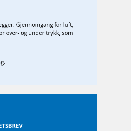
gger. Gjennomgang for luft,
or over- og under trykk, som
ng.
ETS­BREV