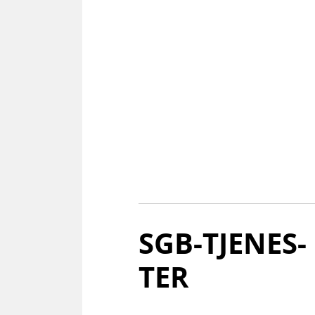
SGB-TJE­NES­
TER