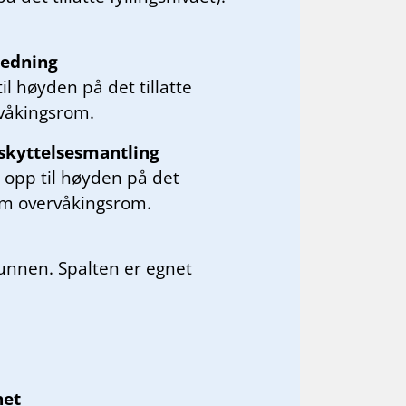
ledning
l høyden på det tillatte
rvåkingsrom.
skyttelsesmantling
 opp til høyden på det
 som overvåkingsrom.
bunnen. Spalten er egnet
het