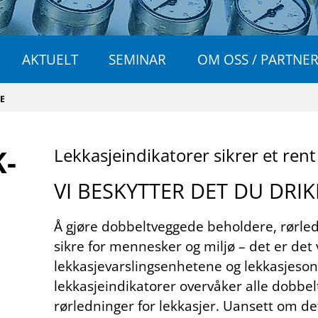
AKTUELT
SEMINAR
OM OSS / PARTNE
CE
K­
Lek­ka­sje­in­di­ka­to­rer sik­rer et ren
VI BE­SKYT­TER DET DU DRIK
Å gjøre dobbeltveggede beholdere, rørl
sikre for mennesker og miljø – det er det 
lekkasjevarslingsenhetene og lekkasjeso
lekkasjeindikatorer overvåker alle dobbe
rørledninger for lekkasjer. Uansett om det 