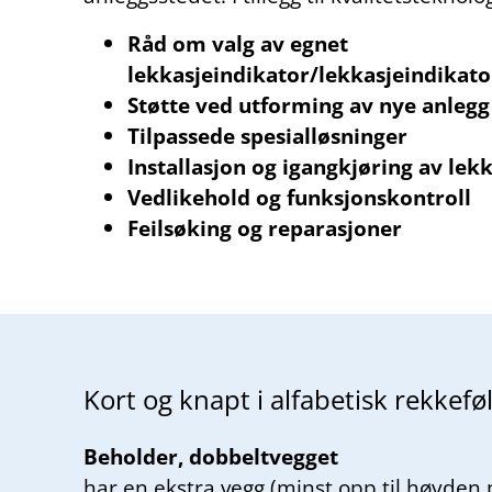
Råd om valg av egnet
lekkasjeindikator/lekkasjeindikat
Støtte ved utforming av nye anlegg
Tilpassede spesialløsninger
Installasjon og igangkjøring av lek
Vedlikehold og funksjonskontroll
Feilsøking og reparasjoner
Kort og kna­pt i al­fa­be­tisk rekke­føl
Beholder, dobbeltvegget
har en ekstra vegg (minst opp til høyden på