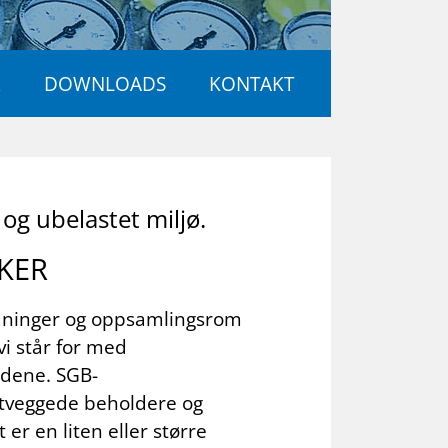
R
DOWNLOADS
KONTAKT
t og ube­las­tet mil­jø.
­KER
edninger og oppsamlingsrom
vi står for med
ndene. SGB-
ltveggede beholdere og
er en liten eller større