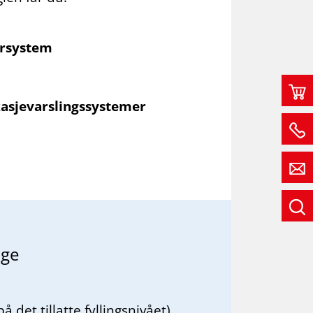
orsystem
kasjevarslingssystemer
­ge
 det tillatte fyllingsnivået).