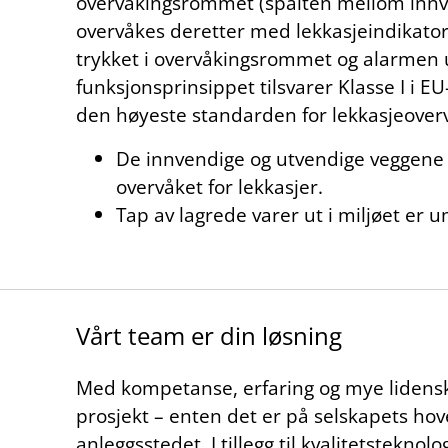
overvåkingsrommet (spalten mellom innve
overvåkes deretter med lekkasjeindikatore
trykket i overvåkingsrommet og alarmen u
funksjonsprinsippet tilsvarer Klasse I i 
den høyeste standarden for lekkasjeover
De innvendige og utvendige veggene
overvåket for lekkasjer.
Tap av lagrede varer ut i miljøet er u
Vårt team er din løs­ning
Med kompetanse, erfaring og mye lidenska
prosjekt – enten det er på selskapets hov
anleggsstedet. I tillegg til kvalitetsteknolo