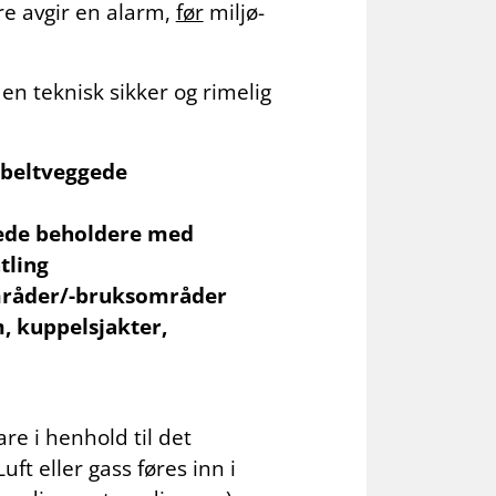
re avgir en alarm,
før
miljø-
en teknisk sikker og rimelig
bbeltveggede
gede beholdere med
tling
områder/-bruksområder
, kuppelsjakter,
re i henhold til det
t eller gass føres inn i