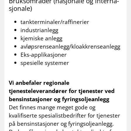
Bruks­om­rå­der (na­sjo­na­le og in­ter­na­
sjo­na­le)
tankterminaler/raffinerier
industrianlegg
kjemiske anlegg
avløpsrenseanlegg/kloakkrenseanlegg
Eks-applikasjoner
spesielle systemer
Vi anbefaler regionale
tjenesteleverandører for tjenester ved
bensinstasjoner og fyringsoljeanlegg
Det finnes mange meget gode og
kvalifiserte spesialistbedrifter for tjenester
på bensinstasjoner og fyringsoljeanlegg.