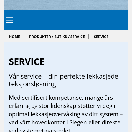
HOME
PRODUKTER / BUTIKK / SERVICE
SERVICE
SER­VICE
Vår ser­vice – din per­fek­te lek­ka­sje­de­
tek­sjons­løs­ning
Med sertifisert kompetanse, mange års
erfaring og stor lidenskap støtter vi deg i
optimal lekkasjeovervåking av ditt system –
ved vårt hovedkontor i Siegen eller direkte
ved systemet på stedet.